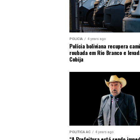
POLICIA
4 years ago
Polícia boliviana recupera cam
roubada em Rio Branco e levad
Cobija
POLITICA AC
4 years ago
“A Prefeitura está sendo impe