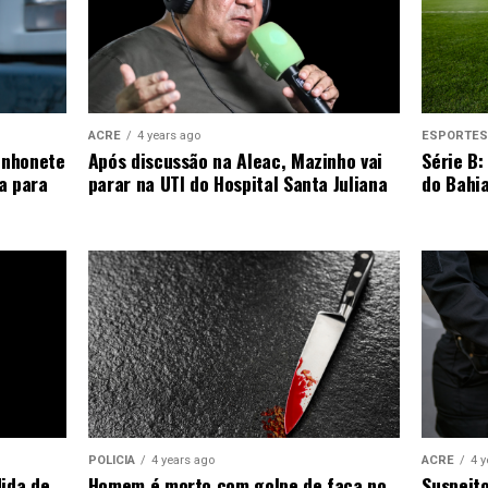
ESPORTE
ACRE
4 years ago
Série B:
inhonete
Após discussão na Aleac, Mazinho vai
do Bahia
a para
parar na UTI do Hospital Santa Juliana
ACRE
4 
POLICIA
4 years ago
Suspeit
dida de
Homem é morto com golpe de faca no