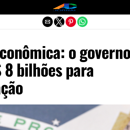
Exit mobile version
econômica: o govern
 8 bilhões para
ação