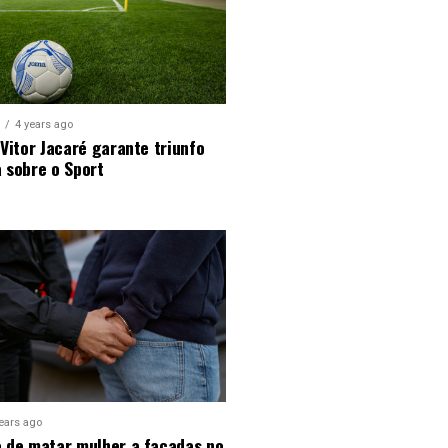
S
4 years ago
 Vitor Jacaré garante triunfo
 sobre o Sport
years ago
o de matar mulher a facadas no