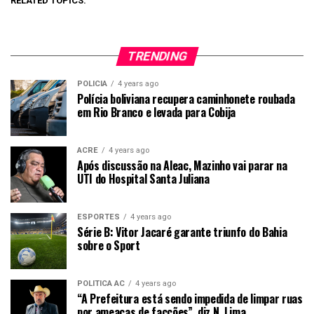
RELATED TOPICS:
TRENDING
POLICIA
4 years ago
Polícia boliviana recupera caminhonete roubada
em Rio Branco e levada para Cobija
ACRE
4 years ago
Após discussão na Aleac, Mazinho vai parar na
UTI do Hospital Santa Juliana
ESPORTES
4 years ago
Série B: Vitor Jacaré garante triunfo do Bahia
sobre o Sport
POLITICA AC
4 years ago
“A Prefeitura está sendo impedida de limpar ruas
por ameaças de facções”, diz N. Lima